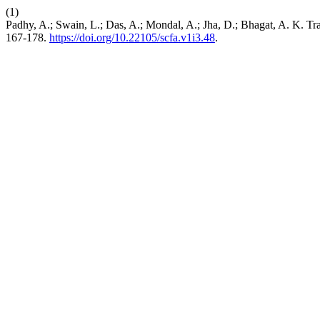
(1)
Padhy, A.; Swain, L.; Das, A.; Mondal, A.; Jha, D.; Bhagat, A. K. T
167-178.
https://doi.org/10.22105/scfa.v1i3.48
.